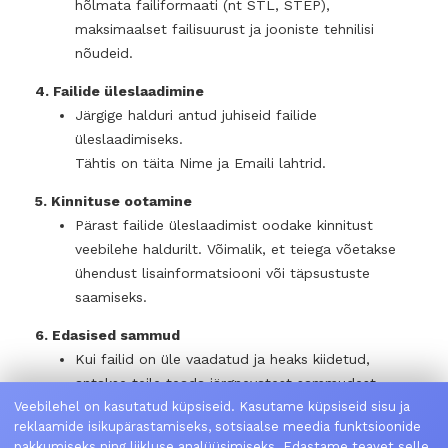
hõlmata failiformaati (nt STL, STEP),
maksimaalset failisuurust ja jooniste tehnilisi
nõudeid.
4. Failide üleslaadimine
Järgige halduri antud juhiseid failide
üleslaadimiseks.
Tähtis on täita Nime ja Emaili lahtrid.
5. Kinnituse ootamine
Pärast failide üleslaadimist oodake kinnitust
veebilehe haldurilt. Võimalik, et teiega võetakse
ühendust lisainformatsiooni või täpsustuste
saamiseks.
6. Edasised sammud
Kui failid on üle vaadatud ja heaks kiidetud,
antakse teile teada järgnevatest sammudest,
Veebilehel on kasutatud küpsiseid. Kasutame küpsiseid sisu ja
nagu näiteks 3D-printimise protsessi ajakava ja
reklaamide isikupärastamiseks, sotsiaalse meedia funktsioonide
võimalikud kulud.
pakkumiseks ning liikluse analüüsimiseks. Edastame teavet selle