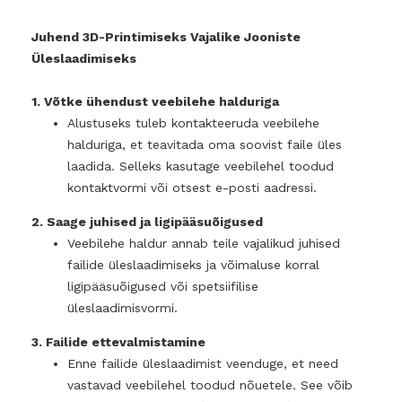
Juhend 3D-Printimiseks Vajalike Jooniste
Üleslaadimiseks
1. Võtke ühendust veebilehe halduriga
Alustuseks tuleb kontakteeruda veebilehe
halduriga, et teavitada oma soovist faile üles
laadida. Selleks kasutage veebilehel toodud
kontaktvormi või otsest e-posti aadressi.
2. Saage juhised ja ligipääsuõigused
Veebilehe haldur annab teile vajalikud juhised
failide üleslaadimiseks ja võimaluse korral
ligipääsuõigused või spetsiifilise
üleslaadimisvormi.
3. Failide ettevalmistamine
Enne failide üleslaadimist veenduge, et need
vastavad veebilehel toodud nõuetele. See võib